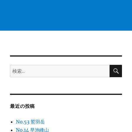
検
検
索
索:
最近の投稿
No.53 鷲羽岳
No.14 早池峰山