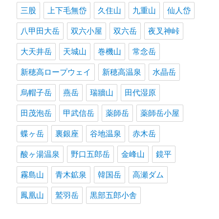
三股
上下毛無岱
久住山
九重山
仙人岱
八甲田大岳
双六小屋
双六岳
夜叉神峠
大天井岳
天城山
巻機山
常念岳
新穂高ロープウェイ
新穂高温泉
水晶岳
烏帽子岳
燕岳
瑞牆山
田代湿原
田茂泡岳
甲武信岳
薬師岳
薬師岳小屋
蝶ヶ岳
裏銀座
谷地温泉
赤木岳
酸ヶ湯温泉
野口五郎岳
金峰山
鏡平
霧島山
青木鉱泉
韓国岳
高瀬ダム
鳳凰山
鷲羽岳
黒部五郎小舎