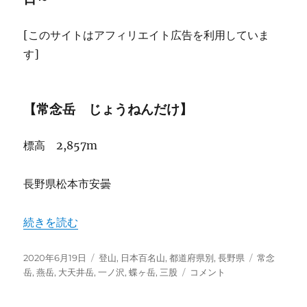
[このサイトはアフィリエイト広告を利用していま
す]
【常念岳 じょうねんだけ】
標高 2,857m
長野県松本市安曇 ‎
“No.56 常念岳” の
続きを読む
投
カ
タ
2020年6月19日
登山
,
日本百名山
,
都道府県別
,
長野県
常念
稿
テ
No.56
グ
岳
,
燕岳
,
大天井岳
,
一ノ沢
,
蝶ヶ岳
,
三股
コメント
日:
ゴ
常
リ
念