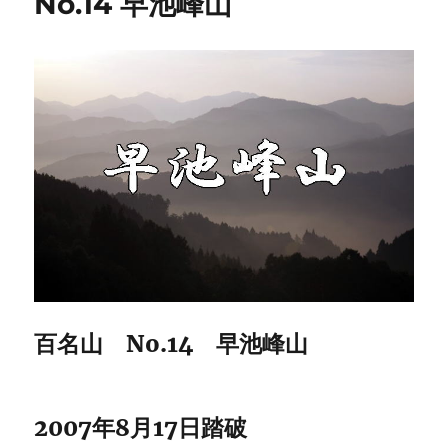
No.14 早池峰山
に
百名山 No.14 早池峰山
2007年8月17日踏破