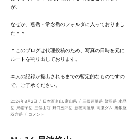
が、
なぜか、燕岳・常念岳のフォルダに入っておりまし
た＾＾
＊このブログは代理投稿のため、写真の日時を元に
ルートを割り出しております。
本人の記録が提出されるまでの暫定的なものですの
で、ご了承ください。
投
カ
タ
2024年8月2日
日本百名山
,
富山県
三俣蓮華岳
,
鷲羽岳
,
水晶
稿
テ
グ
岳
,
烏帽子岳
,
三俣山荘
,
野口五郎岳
,
新穂高温泉
,
高瀬ダム
,
裏銀座
,
日:
No.53
ゴ
双六岳
コメント
鷲
リ
羽
ー
岳