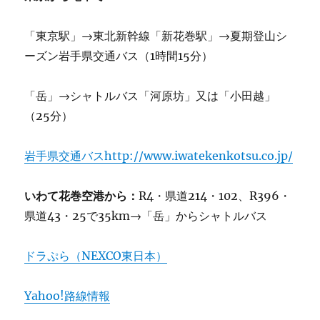
「東京駅」→東北新幹線「新花巻駅」→夏期登山シ
ーズン岩手県交通バス（1時間15分）
「岳」→シャトルバス「河原坊」又は「小田越」
（25分）
岩手県交通バスhttp://www.iwatekenkotsu.co.jp/
いわて花巻空港から：
R4・県道214・102、R396・
県道43・25で35km→「岳」からシャトルバス
ドラぷら（NEXCO東日本）
Yahoo!路線情報