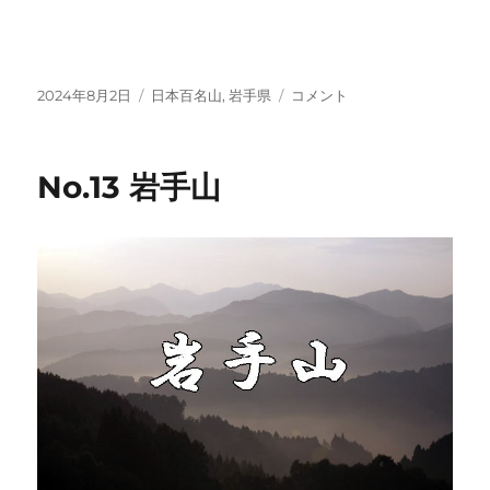
投
カ
No.14
2024年8月2日
日本百名山
,
岩手県
コメント
稿
テ
早
日:
ゴ
池
リ
峰
No.13 岩手山
ー
山
に