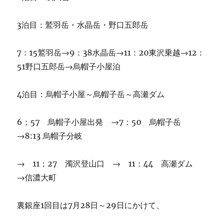
3泊目：鷲羽岳・水晶岳・野口五郎岳
7：15鷲羽岳→9：38水晶岳→11：20東沢乗越→12：
51野口五郎岳→烏帽子小屋泊
4泊目：烏帽子小屋～烏帽子岳～高瀬ダム
6；57 烏帽子小屋出発 →7：50 烏帽子岳
→8:13 烏帽子分岐
→ 11；27 濁沢登山口 → 11：44 高瀬ダム
→信濃大町
裏銀座1回目は7月28日～29日にかけて、