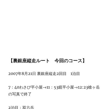
【裏銀座縦走ルート 今回のコース】
2007年8月21日 裏銀座縦走2回目 1泊目
7：40わさび平小屋→11：53鏡平小屋→12:23槍ヶ岳
の写真で終了
2泊目：双六岳