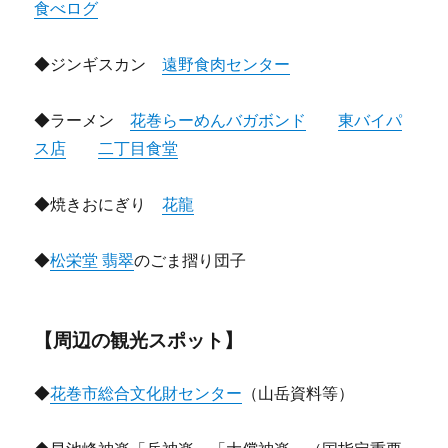
食べログ
◆ジンギスカン
遠野食肉センター
◆ラーメン
花巻らーめんバガボンド
東バイパ
ス店
二丁目食堂
◆焼きおにぎり
花龍
◆
松栄堂 翡翠
のごま摺り団子
【周辺の観光スポット】
◆
花巻市総合文化財センター
（山岳資料等）