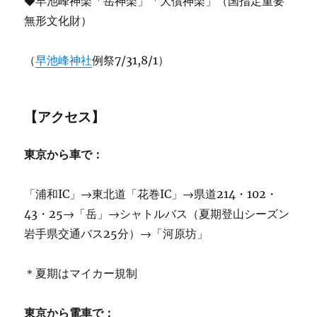
◆早池峰神楽「岳神楽」「大償神楽」（国指定重要
無形文化財）
（
早池峰神社
例祭7/31,8/1）
【アクセス】
東京から車で：
「浦和IC」→東北道「花巻IC」→県道214・102・
43・25→「岳」→シャトルバス（夏期登山シーズン
岩手県交通バス25分）→「河原坊」
＊夏期はマイカー規制
東京から電車で：