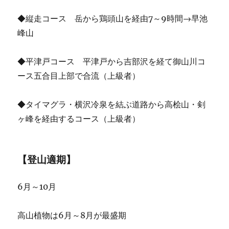
◆縦走コース 岳から鶏頭山を経由7～9時間→早池
峰山
◆平津戸コース 平津戸から吉部沢を経て御山川コ
ース五合目上部で合流（上級者）
◆タイマグラ・横沢冷泉を結ぶ道路から高桧山・剣
ヶ峰を経由するコース（上級者）
【登山適期】
6月～10月
高山植物は6月～8月が最盛期