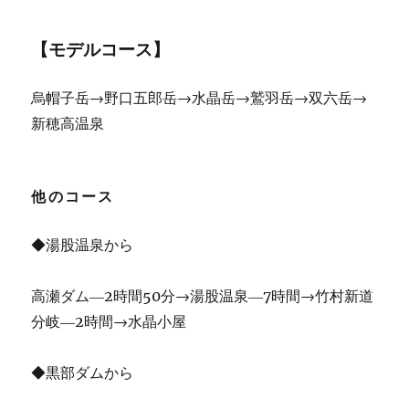
【モデルコース】
烏帽子岳→野口五郎岳→水晶岳→鷲羽岳→双六岳→
新穂高温泉
他のコース
◆湯股温泉から
高瀬ダム―2時間50分→湯股温泉―7時間→竹村新道
分岐―2時間→水晶小屋
◆黒部ダムから