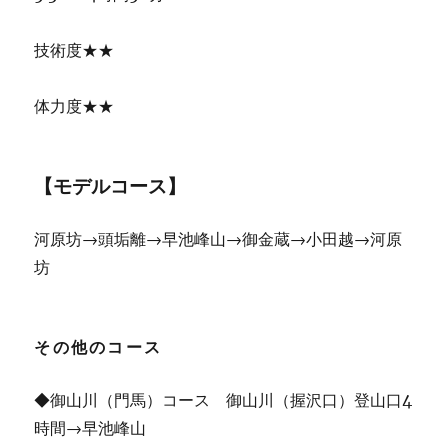
技術度★★
体力度★★
【モデルコース】
河原坊→頭垢離→早池峰山→御金蔵→小田越→河原
坊
その他のコース
◆御山川（門馬）コース 御山川（握沢口）登山口4
時間→早池峰山