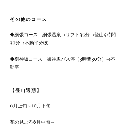
その他のコース
◆網張コース 網張温泉→リフト35分→登山4時間
30分→不動平分岐
◆御神坂コース 御神坂バス停（3時間30分）→不
動平
【登山適期】
6月上旬～10月下旬
花の見ごろ6月中旬～