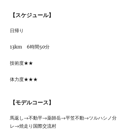
【スケジュール】
日帰り
13km 6時間50分
技術度★★
体力度★★★
【モデルコース】
馬返し→不動平→薬師岳→平笠不動→ツルハシノ分
レ→焼走り国際交流村