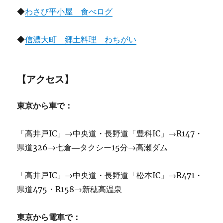
◆
わさび平小屋 食べログ
◆
信濃大町 郷土料理 わちがい
【アクセス】
東京から車で：
「高井戸IC」→中央道・長野道「豊科IC」→R147・
県道326→七倉―タクシー15分→高瀬ダム
「高井戸IC」→中央道・長野道「松本IC」→R471・
県道475・R158→新穂高温泉
東京から電車で：