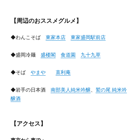
【周辺のおススメグルメ】
◆わんこそば
東家本店
東家盛岡駅前店
◆盛岡冷麺
盛楼閣
食道園
九十九草
◆そば
やまや
直利庵
◆岩手の日本酒
南部美人純米吟醸
、
鷲の尾 純米吟
醸酒
【アクセス】