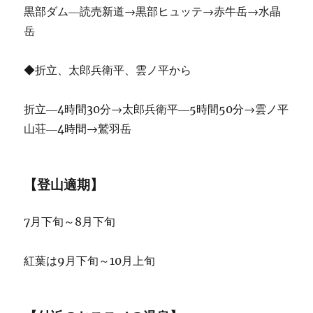
黒部ダム―読売新道→黒部ヒュッテ→赤牛岳→水晶
岳
◆折立、太郎兵衛平、雲ノ平から
折立―4時間30分→太郎兵衛平―5時間50分→雲ノ平
山荘―4時間→鷲羽岳
【登山適期】
7月下旬～8月下旬
紅葉は9月下旬～10月上旬