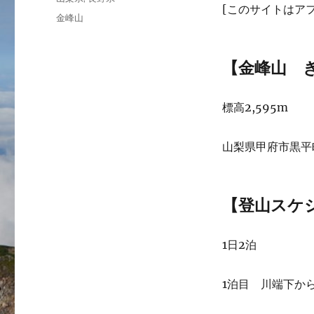
[このサイトはア
ゴ
タ
金峰山
リ
グ
ー
【金峰山 
標高2,595m
山梨県甲府市黒平
【登山スケ
1日2泊
1泊目 川端下から