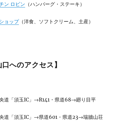
チン ロビン
（ハンバーグ・ステーキ）
ショップ
（洋食、ソフトクリーム、土産）
山口へのアクセス】
央道「須玉IC」→R141・県道68→廻り目平
央道「須玉IC」→県道601・県道23→瑞牆山荘