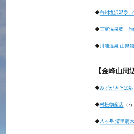
◆
白州塩沢温泉 
◆
三富温泉郷 旅
◆
川浦温泉 山県
【金峰山周
◆
みずがきそば処
◆
村松物産店
（う
◆
八ヶ岳 清里萌木