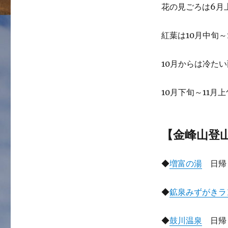
花の見ごろは6月
紅葉は10月中旬～
10月からは冷た
10月下旬～11月
【金峰山登
◆
増富の湯
日帰
◆
鉱泉みずがきラ
◆
鼓川温泉
日帰