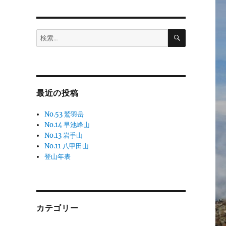
検
検
索
索:
最近の投稿
No.53 鷲羽岳
No.14 早池峰山
No.13 岩手山
No.11 八甲田山
登山年表
カテゴリー