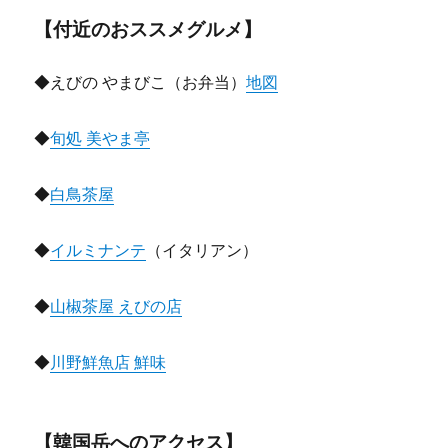
【付近のおススメグルメ】
◆えびの やまびこ（お弁当）
地図
◆
旬処 美やま亭
◆
白鳥茶屋
◆
イルミナンテ
（イタリアン）
◆
山椒茶屋 えびの店
◆
川野鮮魚店 鮮味
【韓国岳へのアクセス】